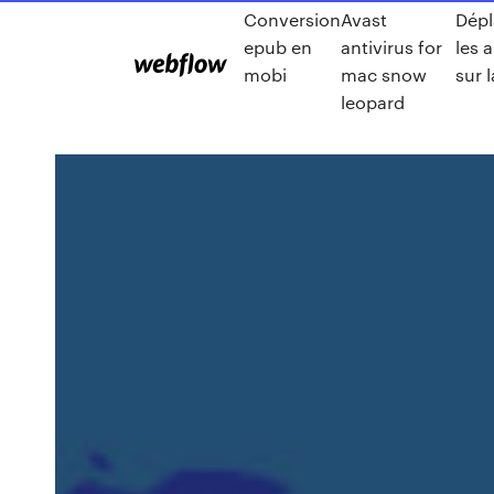
Conversion
Avast
Dépl
epub en
antivirus for
les 
mobi
mac snow
sur 
leopard