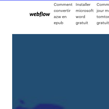
Comment
Installer
Comme
convertir
microsoft
jour m
azw en
word
tomto
epub
gratuit
gratuit