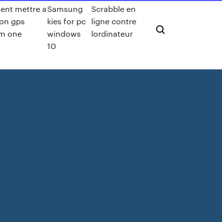
nt mettre a
Samsung
Scrabble en
on gps
kies for pc
ligne contre
m one
windows
lordinateur
10